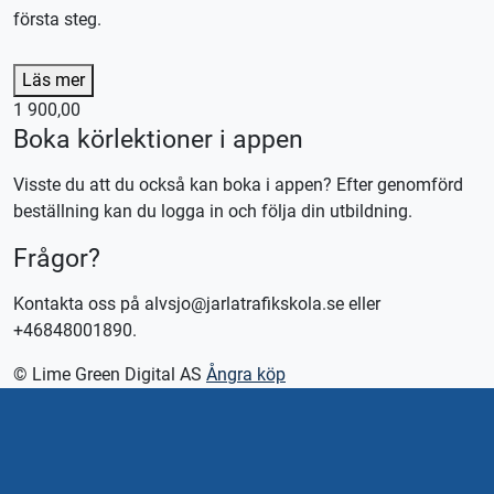
första steg.
Lån av kläder ingår
Läs mer
Lån av skydd ingår
1 900,00
Lån av MC ingår
Boka körlektioner i appen
Denna lektion utförs med en tung MC (A), körkortstillstånd
Visste du att du också kan boka i appen? Efter genomförd
krävs. Utebliven närvaro debiteras enligt STR praxis.
beställning kan du logga in och följa din utbildning.
Kontakta oss för bokning eller logga in på appen TABS Elev
Frågor?
alternativt tctabs.se.
Vid önskemål om betalning via faktura, vänligen kontakta
Kontakta oss på alvsjo@jarlatrafikskola.se eller
trafikskolan så hjälper vi er.
+46848001890.
© Lime Green Digital AS
Ångra köp